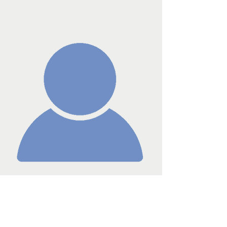
ESCORCHE
oscar
Nº Miembro
140244
oescorche13@gmail.co
m