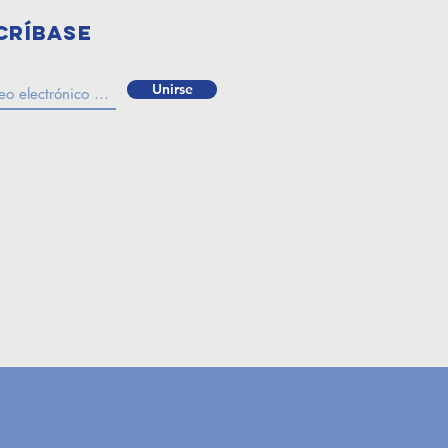
críbase
Unirse