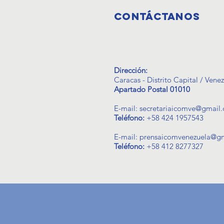
CONTáCTANOS
Dirección:
Caracas - Distrito Capital / Vene
Apartado Postal 01010
E-mail:
secretariaicomve@gmail
Teléfono:
+58 424 1957543
E-mail:
prensaicomvenezuela@g
Teléfono:
+58 412 8277327