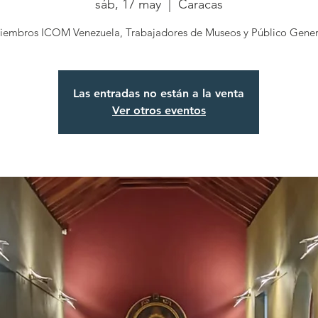
sáb, 17 may
  |  
Caracas
iembros ICOM Venezuela, Trabajadores de Museos y Público Gener
Las entradas no están a la venta
Ver otros eventos