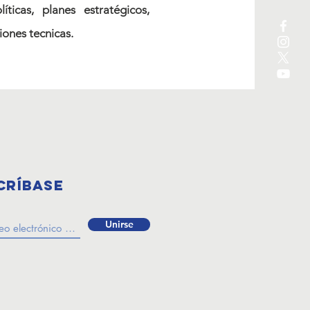
icas, planes estratégicos,
iones tecnicas.
críbase
Unirse