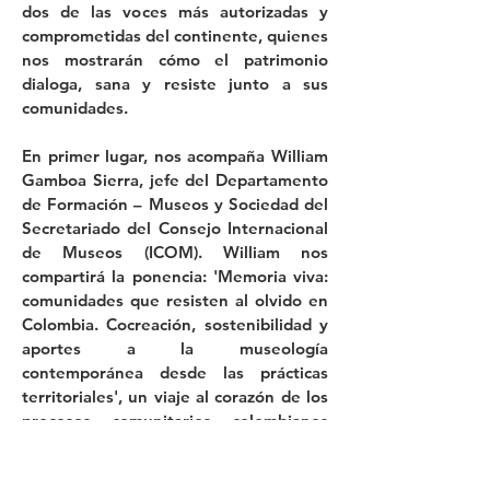
dos de las voces más autorizadas y
comprometidas del continente, quienes
nos mostrarán cómo el patrimonio
dialoga, sana y resiste junto a sus
comunidades.
En primer lugar, nos acompaña William
Gamboa Sierra, jefe del Departamento
de Formación – Museos y Sociedad del
Secretariado del Consejo Internacional
de Museos (ICOM). William nos
compartirá la ponencia: 'Memoria viva:
comunidades que resisten al olvido en
Colombia. Cocreación, sostenibilidad y
aportes a la museología
contemporánea desde las prácticas
territoriales', un viaje al corazón de los
procesos comunitarios colombianos
que están redefiniendo el quehacer
museístico mundial.