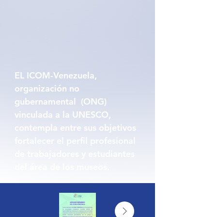
EL ICOM-Venezuela,
organización no
gubernamental (ONG)
vinculada a la UNESCO,
contempla entre sus objetivos
fortalecer el perfil profesional
de trabajadores y estudiantes
del área de los museos.