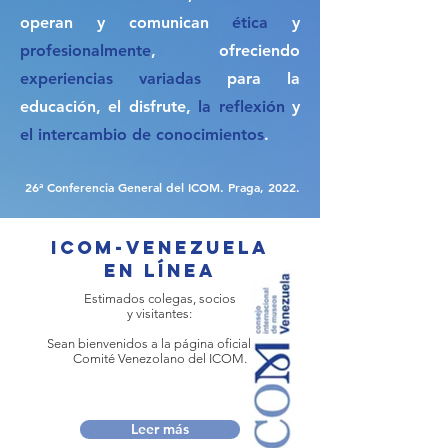
operan y comunican
ética
y
profesionalmente
, ofreciendo
experiencias
variadas
para la
educación, el disfrute,
la reflexión
y
el intercambio de conocimientos
.
26ª Conferencia General del ICOM. Praga, 2022.
ICOM-Venezuela
en línea
Estimados colegas, socios
y visitantes:
Sean bienvenidos a la página oficial del
Comité Venezolano del ICOM.
Leer más