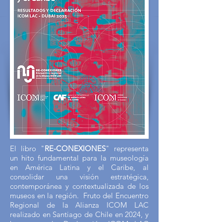
El libro "
RE-CONEXIONES
" representa
un hito fundamental para la museología
en América Latina y el Caribe, al
consolidar una visión estratégica,
contemporánea y contextualizada de los
museos en la región. Fruto del Encuentro
Regional de la Alianza ICOM LAC
realizado en Santiago de Chile en 2024, y