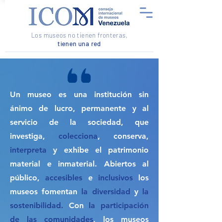
Los museos no tienen fronteras,
tienen una red
Un museo es una institución sin
ánimo de lucro, permanente y al
servicio de la sociedad, que
investiga,
colecciona
, conserva,
interpreta
y exhibe el patrimonio
material e inmaterial. Abiertos al
público,
accesibles
e
inclusivos
los
museos fomentan
la diversidad
y
la
sostenibilidad.
Con
la participación
de las comunidades
, los museos