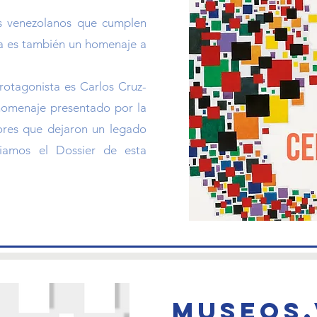
es venezolanos que cumplen
ica es también un homenaje a
rotagonista es Carlos Cruz-
homenaje presentado por la
res que dejaron un legado
iciamos el Dossier de esta
Museos.