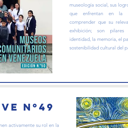
museología social, sus logr
que enfrentan en la a
comprender que su releva
exhibición; son pilare
identidad, la memoria, el pa
sostenibilidad cultural del p
ve nº49
nen activamente su rol en la