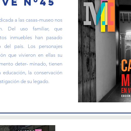
ve nº45
dicada a las casas-museo nos
ón. Del uso familiar, que
estos inmuebles han pasado
 del país. Los personajes
ón que vivieron en ellas su
omento deter- minado, tienen
a educación, la conservación
estigación de su legado.