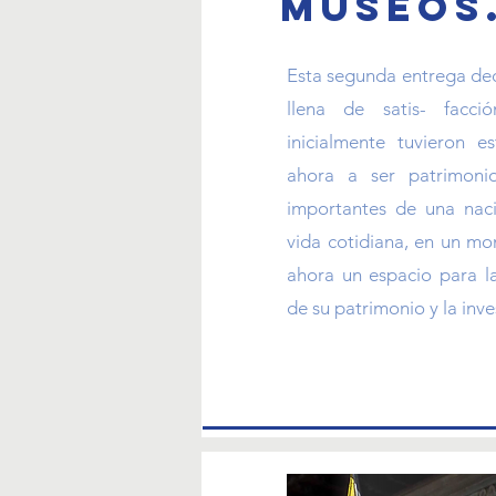
Museos.
Esta segunda entrega de
llena de satis- facci
inicialmente tuvieron 
ahora a ser patrimonio
importantes de una naci
vida cotidiana, en un m
ahora un espacio para l
de su patrimonio y la inv